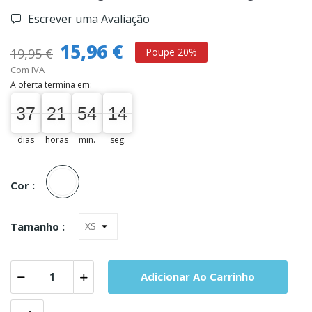
Escrever uma Avaliação
15,96 €
19,95 €
Poupe 20%
Com IVA
A oferta termina em:
37
21
54
13
37
00
21
00
54
00
14
13
dias
horas
min.
seg.
Branco
Cor :
Tamanho :
Adicionar Ao Carrinho