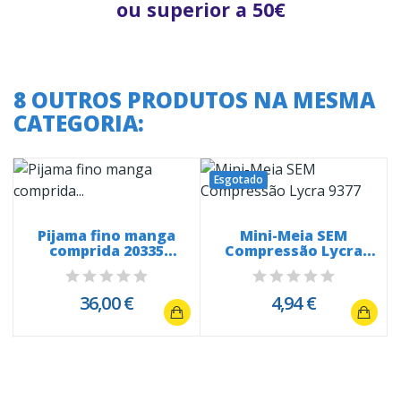
ou superior a 50€
8 OUTROS PRODUTOS NA MESMA
CATEGORIA:
Esgotado
a
Pijama fino manga
Mini-Meia SEM
comprida 20335
Compressão Lycra
Snoopy White...
9377
36,00 €
4,94 €