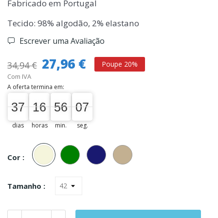
Fabricado em Portugal
Tecido: 98% algodão, 2% elastano
Escrever uma Avaliação
27,96 €
34,94 €
Poupe 20%
Com IVA
A oferta termina em:
37
16
56
06
37
00
16
00
56
00
07
07
dias
horas
min.
seg.
Bege
Verde
Marinho
Caqui
Cor :
Tamanho :