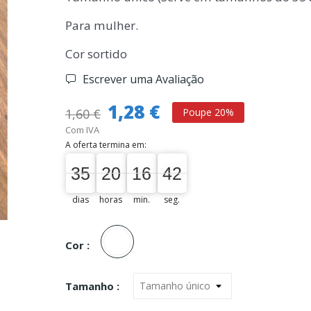
Para mulher.
Cor sortido
Escrever uma Avaliação
1,28 €
1,60 €
Poupe 20%
Com IVA
A oferta termina em:
35
20
16
41
35
00
20
00
16
00
42
42
dias
horas
min.
seg.
Unica
Cor :
Tamanho :