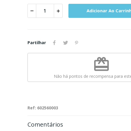
Adicionar Ao Carrin
Partilhar
redeem
Não há pontos de recompensa para este
Ref: 602560003
Comentários