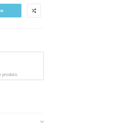
ho
 produto.