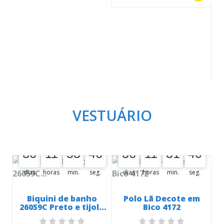
VESTUÁRIO
A oferta termina em:
A oferta termina em:
8
8
9
36
11
53
44
36
11
31
38
36
00
00
11
53
00
44
45
36
00
00
11
31
00
38
39
.
dias
horas
min.
seg.
dias
horas
min.
seg.
Biquini de banho
Polo Lã Decote em
26059C Preto e tijolo
Bico 4172
Listrado