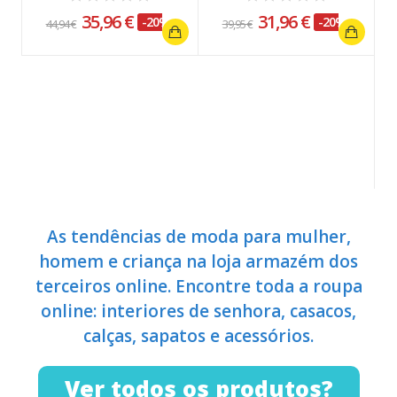
35,96 €
31,96 €
-20%
-20%
44,94 €
39,95 €
B
As tendências de moda para mulher,
homem e criança na loja armazém dos
terceiros online. Encontre toda a roupa
online: interiores de senhora, casacos,
calças, sapatos e acessórios.
Ver todos os produtos?