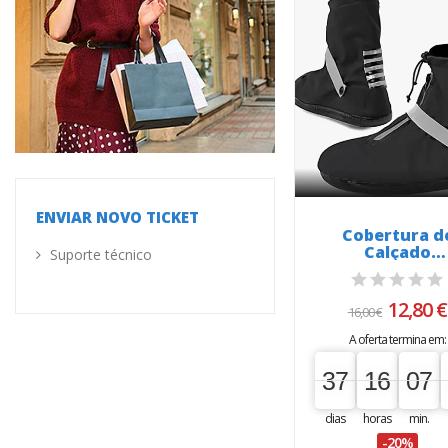
ENVIAR NOVO TICKET
Cobertura d
Calçado
Suporte técnico
Impermeáve
12,80 €
16,00 €
A oferta termina em:
37
16
07
37
00
16
00
07
00
dias
horas
min.
-20%