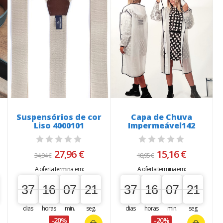
Suspensórios de cor
Capa de Chuva
Liso 4000101
Impermeável142
27,96 €
15,16 €
34,94 €
18,95 €
A oferta termina em:
A oferta termina em:
37
16
07
20
37
16
07
20
37
00
16
00
07
00
20
21
37
00
16
00
07
00
20
21
dias
horas
min.
seg.
dias
horas
min.
seg.
-20%
-20%