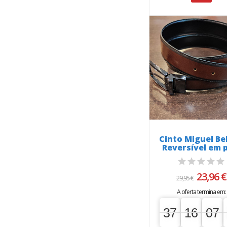
Cinto Miguel Bel
Reversível em 
437 fumado
23,96 €
29,95 €
A oferta termina em:
37
16
07
37
00
16
00
07
00