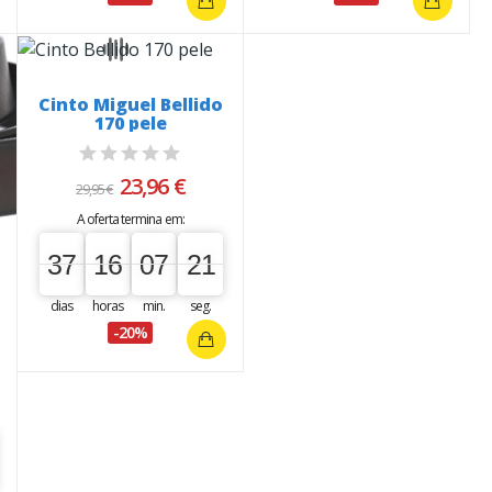
Cinto Miguel Bellido
170 pele
23,96 €
29,95 €
A oferta termina em:
37
16
07
20
37
00
16
00
07
00
21
20
dias
horas
min.
seg.
-20%