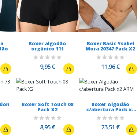
la
Boxer algodão
Boxer Basic Ysabel
dão
orgânico 111
Mora 20347 Pack X2
9,95 €
11,96 €
odon
Boxer Soft Touch 08
Boxer Algodão
Pack X2
c/abertura Pack x2
ARM
8,95 €
23,51 €