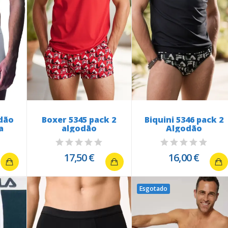
dão
Boxer 5345 pack 2
Biquini 5346 pack 2
a
algodão
Algodão
17,50 €
16,00 €
Esgotado