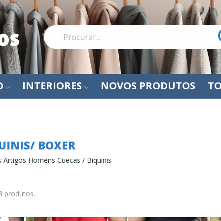
O
INTERIORES
NOVOS PRODUTOS
TO
Cuecas / Biquinis/ Boxer
QUINIS/ BOXER
 Artigos Homens Cuecas / Biquinis
3 produtos.