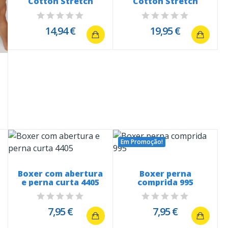
Cotton Stretch
Cotton Stretch
14,94 €
19,95 €
Em Promoção!
Boxer com abertura
Boxer perna
e perna curta 4405
comprida 995
7,95 €
7,95 €