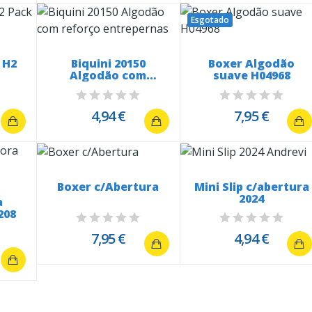
Esgotado
 H2
Biquini 20150
Boxer Algodão
Algodão com
suave H04968
reforço entrepernas
4,94 €
7,95 €
Boxer c/Abertura
Mini Slip c/abertura
2024
a
208
7,95 €
4,94 €