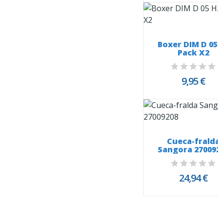
Boxer DIM D 05
Pack X2
9,95 €
Cueca-frald
Sangora 27009
24,94 €