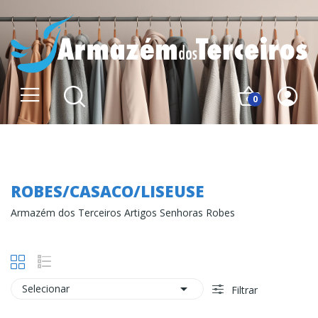
0
Robes/Casaco/Liseuse
ROBES/CASACO/LISEUSE
Armazém dos Terceiros Artigos Senhoras Robes

Selecionar
Filtrar