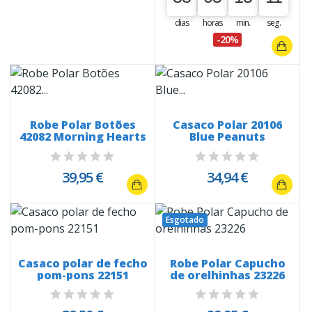
dias
horas
min.
seg.
-20%
Robe Polar Botões
Casaco Polar 20106
42082 Morning Hearts
Blue Peanuts
39,95 €
34,94 €
Esgotado
Casaco polar de fecho
Robe Polar Capucho
pom-pons 22151
de orelhinhas 23226