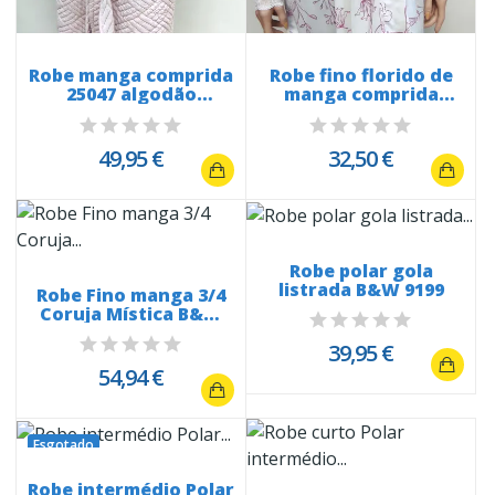
Robe manga comprida
Robe fino florido de
25047 algodão
manga comprida
encorpado...
rendada 25430
49,95 €
32,50 €
Robe polar gola
listrada B&W 9199
Robe Fino manga 3/4
Coruja Mística B&W
20182
39,95 €
54,94 €
Esgotado
Robe intermédio Polar