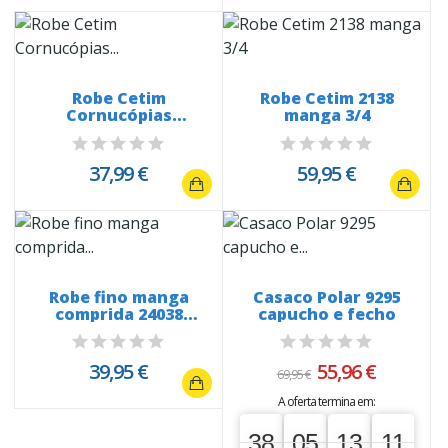
Robe Cetim
Robe Cetim 2138
Cornucópias
manga 3/4
Obscuras 20190
37,99 €
59,95 €
Robe fino manga
Casaco Polar 9295
comprida 24038
capucho e fecho
rebordo rendado
39,95 €
55,96 €
69,95 €
A oferta termina em:
38
05
13
10
38
00
05
00
13
00
11
10