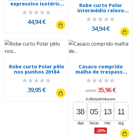
expressivo Isotérico
Robe curto Polar
20195
intermédio relevo
Tigrado 20214
44,94 €
34,94 €
Robe curto Polar pêlo
Casaco comprido
nos punhos 20184
malha de trespasse
20179
39,95 €
35,96 €
44,94 €
A oferta termina em:
38
05
13
10
38
00
05
00
13
00
11
10
dias
horas
min.
seg.
-20%