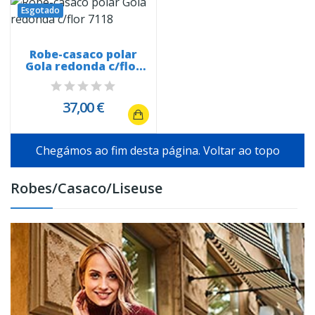
Esgotado
Robe-casaco polar
Gola redonda c/flor
7118
37,00 €
Chegámos ao fim desta página.
Voltar ao topo
Robes/Casaco/Liseuse