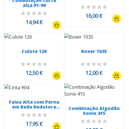
Combinação curta
alça 81-96
16,00 €
14,94 €
Culote 126
Boxer 1035
12,50 €
12,00 €
Faixa Alta com Perna
em Rede Redutora
Combinação Algodão
19612
Sonix 415
17,95 €