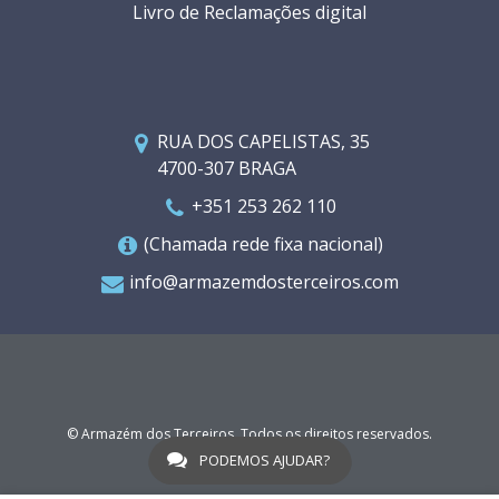
Livro de Reclamações digital
RUA DOS CAPELISTAS, 35
4700-307 BRAGA
+351 253 262 110
(Chamada rede fixa nacional)
info@armazemdosterceiros.com
© Armazém dos Terceiros. Todos os direitos reservados.
WGO
PODEMOS AJUDAR?