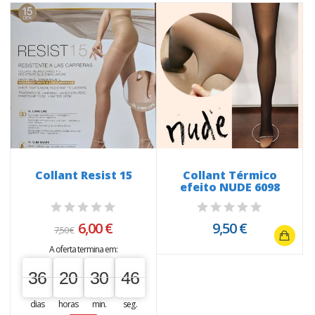
Collant Resist 15
Collant Térmico
efeito NUDE 6098
6,00 €
9,50 €
7,50 €
A oferta termina em:
36
20
30
46
45
36
00
20
00
30
00
46
dias
horas
min.
seg.