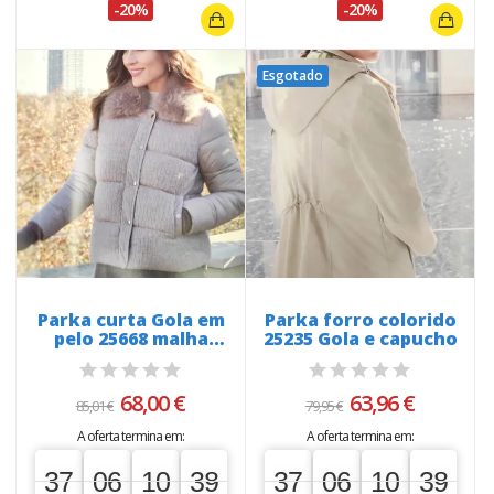
-20%
-20%
Esgotado
Parka curta Gola em
Parka forro colorido
pelo 25668 malha
25235 Gola e capucho
trabalhada...
68,00 €
63,96 €
85,01 €
79,95 €
A oferta termina em:
A oferta termina em:
37
06
10
38
37
06
10
38
37
00
06
00
10
00
38
39
37
00
06
00
10
00
38
39