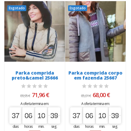
Esgotado
Esgotado
Parka comprida
Parka comprida corpo
preto&camel 25666
em fazenda 25667
71,96 €
68,00 €
89,95 €
85,01 €
A oferta termina em:
A oferta termina em:
37
06
10
38
37
06
10
38
37
00
06
00
10
00
38
39
37
00
06
00
10
00
38
39
dias
horas
min.
seg.
dias
horas
min.
seg.