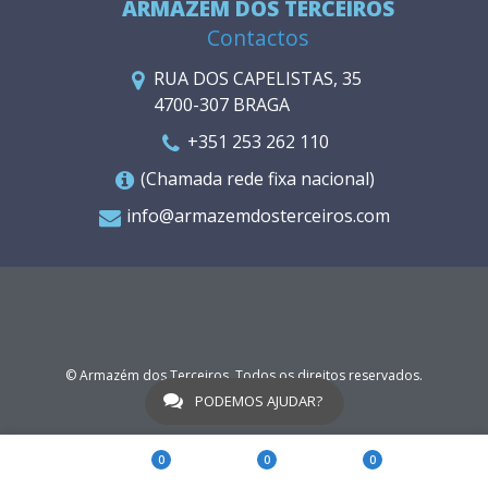
ARMAZÉM DOS TERCEIROS
Contactos
RUA DOS CAPELISTAS, 35
4700-307 BRAGA
+351 253 262 110
(Chamada rede fixa nacional)
info@armazemdosterceiros.com
© Armazém dos Terceiros. Todos os direitos reservados.
WGO
PODEMOS AJUDAR?
0
0
0