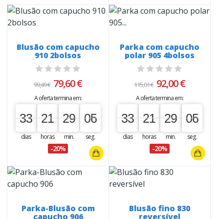
Blusão com capucho
Parka com capucho
910 2bolsos
polar 905 4bolsos
79,60 €
92,00 €
99,49 €
115,01 €
A oferta termina em:
A oferta termina em:
33
21
29
05
04
33
21
29
05
04
33
00
21
00
29
00
05
33
00
21
00
29
00
05
dias
horas
min.
seg.
dias
horas
min.
seg.
-20%
-20%
Parka-Blusão com
Blusão fino 830
capucho 906
reversível