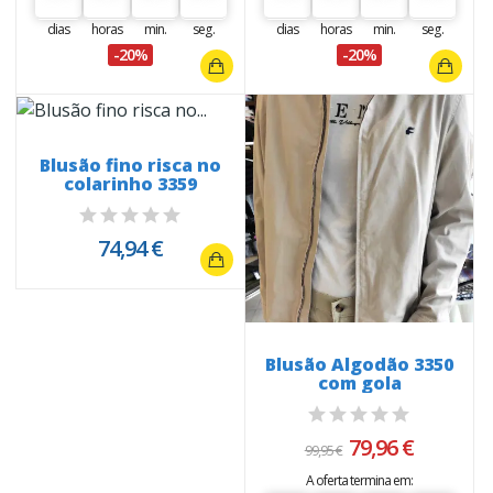
dias
horas
min.
seg.
dias
horas
min.
seg.
-20%
-20%
Blusão fino risca no
colarinho 3359
74,94 €
Blusão Algodão 3350
com gola
79,96 €
99,95 €
A oferta termina em: