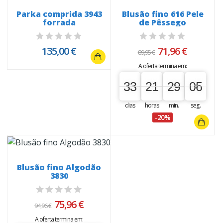
Parka comprida 3943
Blusão fino 616 Pele
forrada
de Pêssego
135,00 €
71,96 €
89,95 €
A oferta termina em:
33
21
29
05
04
33
00
21
00
29
00
05
dias
horas
min.
seg.
-20%
Blusão fino Algodão
3830
75,96 €
94,96 €
A oferta termina em: