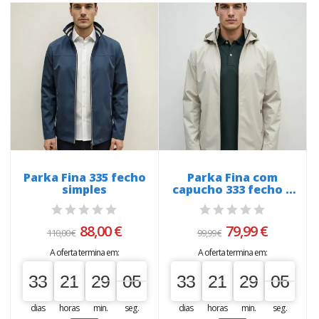
Parka Fina 335 fecho
Parka Fina com
simples
capucho 333 fecho e
bolsos...
88,00 €
79,99 €
110,00 €
99,99 €
A oferta termina em:
A oferta termina em:
05
05
33
21
29
04
33
21
29
04
33
00
21
00
29
00
05
33
00
21
00
29
00
05
dias
horas
min.
seg.
dias
horas
min.
seg.