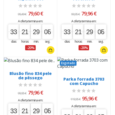
79,60 €
79,96 €
99,49 €
99,95 €
A oferta termina em:
A oferta termina em:
33
21
29
05
04
33
21
29
05
04
33
00
21
00
29
00
05
33
00
21
00
29
00
05
dias
horas
min.
seg.
dias
horas
min.
seg.
-20%
-20%
Esgotado
Blusão fino 834 pele
de pêssego
Parka forrada 3703
com Capucho
79,96 €
99,95 €
95,96 €
119,95 €
A oferta termina em:
A oferta termina em:
33
21
29
05
04
33
00
21
00
29
00
05