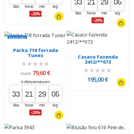
33
21
29
05
04
33
00
21
00
29
00
05
dias
horas
min.
seg.
dias
horas
min.
seg.
-20%
-20%
Esgotado
Parka 718 forrada
Tunez
Casaco Fazenda
2412/**073
79,60 €
99,49 €
195,00 €
A oferta termina em:
33
21
29
05
04
33
00
21
00
29
00
05
dias
horas
min.
seg.
-20%