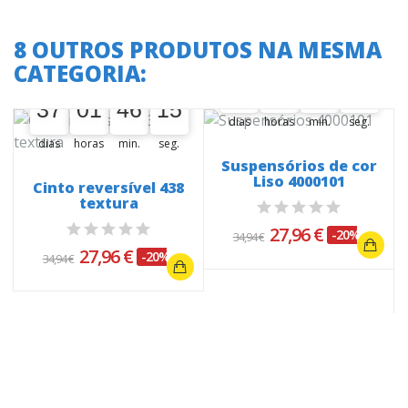
8 OUTROS PRODUTOS NA MESMA
A oferta termina em:
CATEGORIA:
A oferta termina em:
37
01
46
14
37
00
01
00
46
00
14
15
37
01
46
14
37
00
01
00
46
00
14
15
dias
horas
min.
seg.
dias
horas
min.
seg.
Suspensórios de cor
Liso 4000101
Cinto reversível 438
0
textura
27,96 €
-20%
34,94 €
27,96 €
-20%
34,94 €