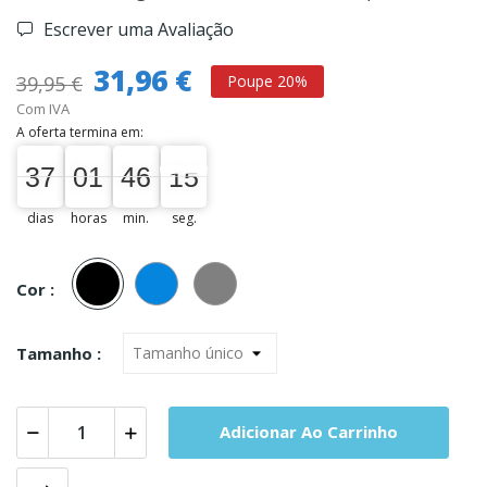
Escrever uma Avaliação
31,96 €
39,95 €
Poupe 20%
Com IVA
A oferta termina em:
37
01
46
14
37
00
01
00
46
00
14
15
dias
horas
min.
seg.
Preto
Azul
Cinza
Cor :
Tamanho :
Adicionar Ao Carrinho