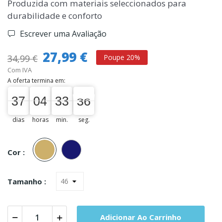
Produzida com materiais seleccionados para
durabilidade e conforto
Escrever uma Avaliação
27,99 €
34,99 €
Poupe 20%
Com IVA
A oferta termina em:
37
04
33
35
37
00
04
00
33
00
35
36
dias
horas
min.
seg.
Beje
Marinho
Esc.
Cor :
Tamanho :
Adicionar Ao Carrinho