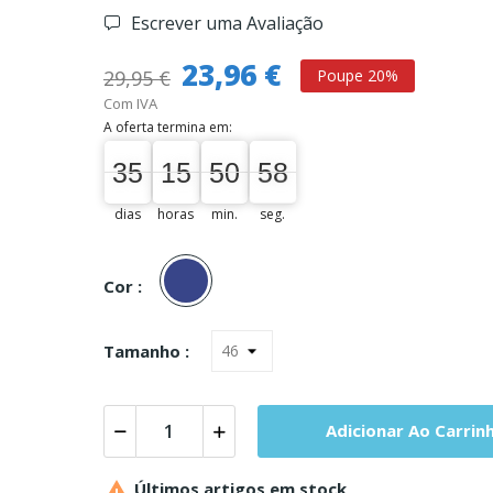
Escrever uma Avaliação
23,96 €
29,95 €
Poupe 20%
Com IVA
A oferta termina em:
58
35
15
50
57
35
00
15
00
50
51
58
dias
horas
min.
seg.
Denim
Cor :
Tamanho :
Adicionar Ao Carrin

Últimos artigos em stock