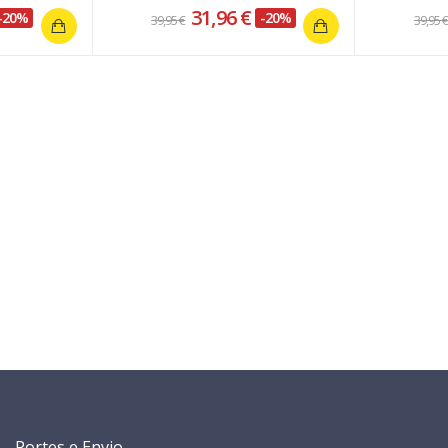
31,96 €
-20%
-20%
39,95 €
39,95 
Portes e Envio