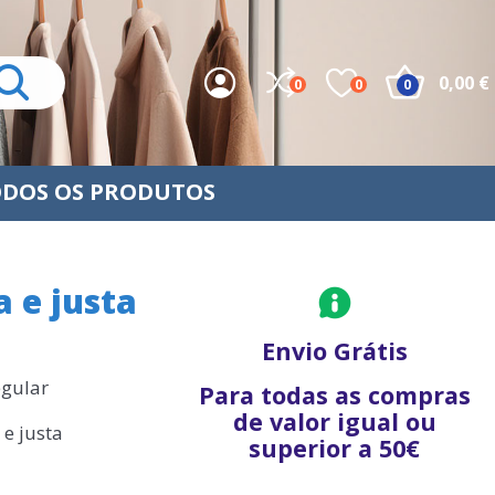
0,00 €
0
0
0
DOS OS PRODUTOS
a e justa
Envio Grátis
egular
Para todas as compras
de valor igual ou
 e justa
superior a 50€