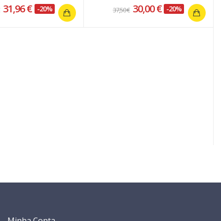
31,96 €
30,00 €
-20%
-20%
€
37,50 €
Minha Conta