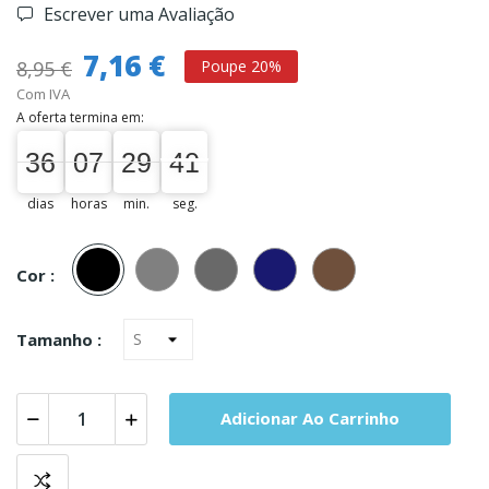
Escrever uma Avaliação
7,16 €
8,95 €
Poupe 20%
Com IVA
A oferta termina em:
36
07
29
40
36
00
07
00
29
00
40
41
dias
horas
min.
seg.
Preto
Cinza
Antracite
Marinho
Castanho
Cor :
Tamanho :
Adicionar Ao Carrinho