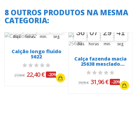
8 OUTROS PRODUTOS NA MESMA
A oferta termina em:
CATEGORIA:
A oferta termina em:
36
07
29
40
36
00
07
00
29
00
40
41
36
07
29
40
36
00
07
00
29
00
40
41
dias
horas
min.
seg.
dias
horas
min.
seg.
Calção longo fluido
5622
Calça fazenda macia
25638 mesclado
acastanhado
22,40 €
-20%
27,99 €
31,96 €
-20%
39,95 €