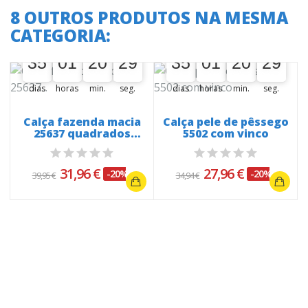
8 OUTROS PRODUTOS NA MESMA
CATEGORIA:
A oferta termina em:
A oferta termina em:
35
01
20
28
35
01
20
28
35
00
01
00
20
00
29
35
00
01
00
20
00
29
dias
horas
min.
seg.
dias
horas
min.
seg.
Calça fazenda macia
Calça pele de pêssego
25637 quadrados
5502 com vinco
cinza &...
31,96 €
27,96 €
-20%
-20%
39,95 €
34,94 €