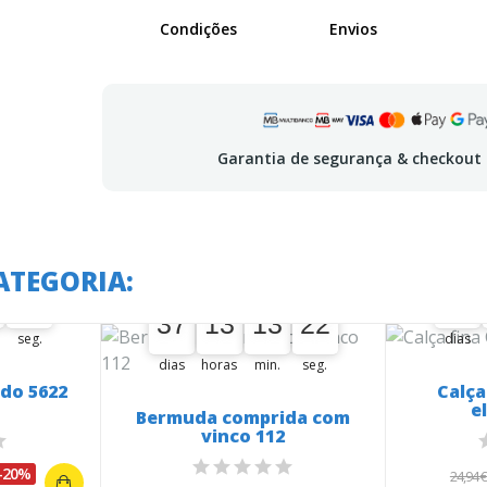
Condições
Envios
Garantia de segurança & checkout
 em:
A o
ATEGORIA:
A oferta termina em:
21
37
21
22
37
00
37
13
13
21
37
00
13
00
13
00
21
22
seg.
dias
dias
horas
min.
seg.
ido 5622
Calça
e
Bermuda comprida com
vinco 112
-20%
24,94 