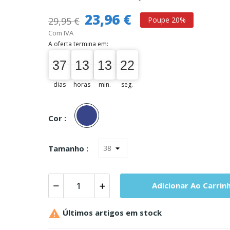
23,96 €
29,95 €
Poupe 20%
Com IVA
A oferta termina em:
37
13
13
21
37
00
13
00
13
00
21
22
dias
horas
min.
seg.
Denim
Cor :
Tamanho :
Adicionar Ao Carrin

Últimos artigos em stock