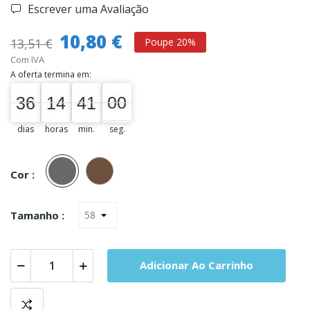
Escrever uma Avaliação
10,80 €
13,51 €
Poupe 20%
Com IVA
A oferta termina em:
36
14
41
00
36
00
14
00
41
00
00
01
dias
horas
min.
seg.
Antracite
Castanho
Cor :
Tamanho :
Adicionar Ao Carrinho