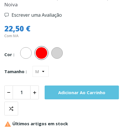
Noiva
Escrever uma Avaliação
22,50 €
Com IVA
Branco
Vermelho
Cinza
Claro
Cor :
Tamanho :
Adicionar Ao Carrinho

Últimos artigos em stock