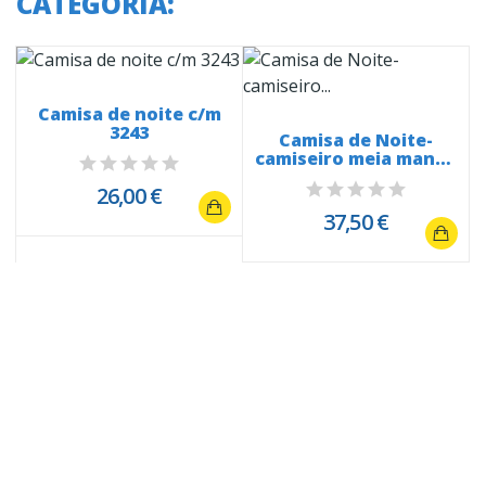
CATEGORIA:
Camisa de noite c/m
3243
5
Camisa de Noite-
camiseiro meia manga
25044 com...
26,00 €
37,50 €