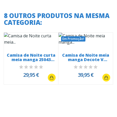
8 OUTROS PRODUTOS NA MESMA
CATEGORIA:
Em Promoção!
r
Camisa de Noite curta
Camisa de Noite meia
meia manga 25043
manga Decote V
renda no...
Rosas 4320
29,95 €
39,95 €