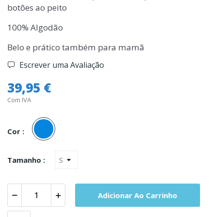
botões ao peito
100% Algodão
Belo e prático também para mamã
Escrever uma Avaliação
39,95 €
Com IVA
Azul
Cor :
Tamanho :
Adicionar Ao Carrinho