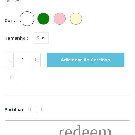
Com IVA
Branco
Verde
Rosa
Champanhe
Cor :
Tamanho :
Adicionar Ao Carrinho
Partilhar
redeem