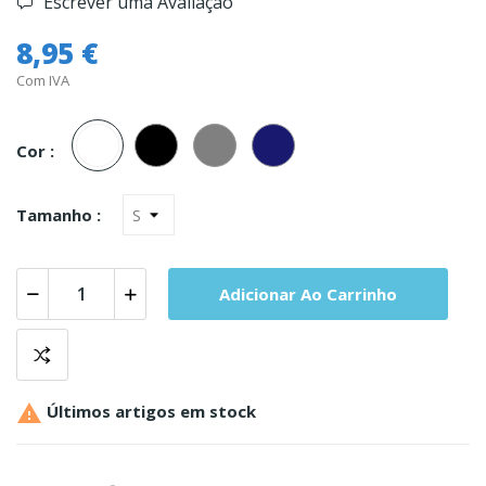
Escrever uma Avaliação
8,95 €
Com IVA
Branco
Preto
Cinza
Marinho
Cor :
Tamanho :
Adicionar Ao Carrinho

Últimos artigos em stock