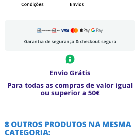
Condições
Envios
Garantia de segurança & checkout seguro
Envio Grátis
Para todas as compras de valor igual
ou superior a 50€
8 OUTROS PRODUTOS NA MESMA
CATEGORIA:
A oferta termina em:
A oferta termina em: