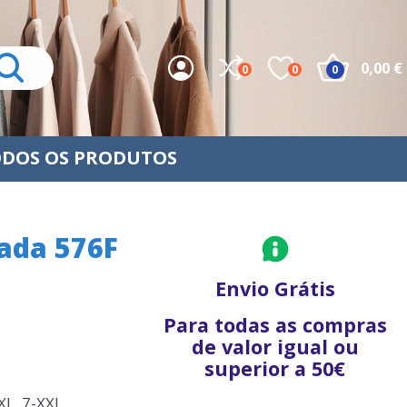
0,00 €
0
0
0
DOS OS PRODUTOS
dada 576F
Envio Grátis
Para todas as compras
de valor igual ou
superior a 50€
XL, 7-XXL