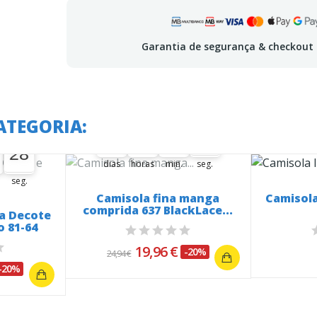
Garantia de segurança & checkout
A oferta termina em:
ATEGORIA:
 em:
28
35
20
32
27
35
00
20
00
32
00
28
28
27
28
dias
horas
min.
seg.
seg.
Camisola fina manga
Camisola
comprida 637 BlackLace...
a Decote
o 81-64
19,96 €
-20%
24,94 €
-20%