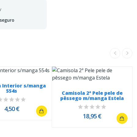
 seguro
 Interior s/manga
554s
Camisola 2ª Pele pele de
pêssego m/manga Estela
4,50 €
18,95 €