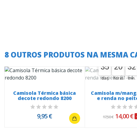
8 OUTROS PRODUTOS NA MESMA C
A oferta termina
35
20
32
35
00
20
00
32
00
dias
horas
min.
Camisola Térmica básica
Camisola m/mang
decote redondo 8200
e renda no peit
9,95 €
14,00 €
17,50 €