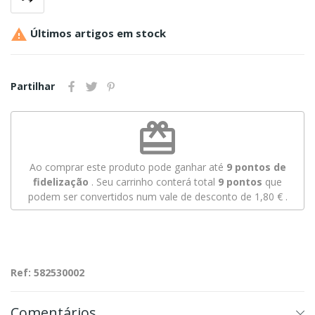

Últimos artigos em stock
Partilhar
redeem
Ao comprar este produto pode ganhar até
9
pontos de
fidelização
. Seu carrinho conterá total
9
pontos
que
podem ser convertidos num vale de desconto de
1,80 €
.
Ref: 582530002
Comentários