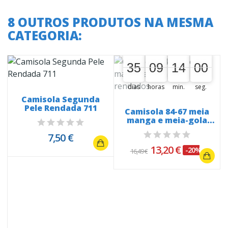
8 OUTROS PRODUTOS NA MESMA
CATEGORIA:
A oferta termina em:
35
09
13
59
35
00
09
00
14
00
14
00
dias
horas
min.
seg.
Camisola Segunda
Pele Rendada 711
Camisola 84-67 meia
manga e meia-gola
rendados
7,50 €
13,20 €
-20%
16,49 €