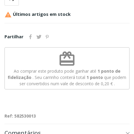

Últimos artigos em stock
Partilhar
redeem
Ao comprar este produto pode ganhar até
1
ponto de
fidelização
. Seu carrinho conterá total
1
ponto
que podem
ser convertidos num vale de desconto de
0,20 €
.
Ref: 582530013
Comentários