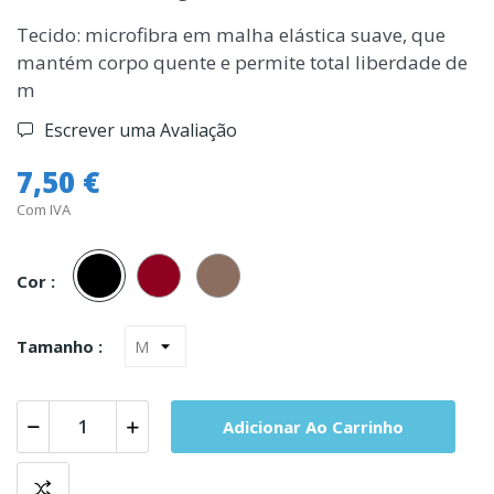
Tecido: microfibra em malha elástica suave, que
mantém corpo quente e permite total liberdade de
m
Escrever uma Avaliação
7,50 €
Com IVA
Preto
Bordeaux
Muskate
Cor :
Tamanho :
Adicionar Ao Carrinho