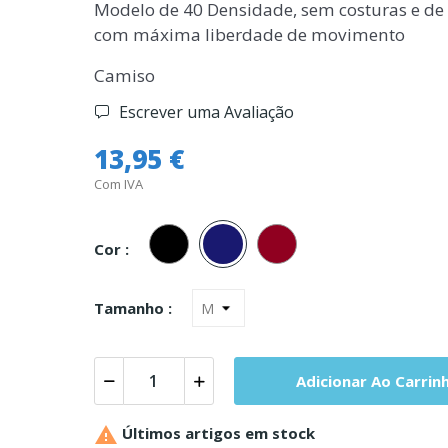
Modelo de 40 Densidade, sem costuras e de e
com máxima liberdade de movimento
Camiso
Escrever uma Avaliação
13,95 €
Com IVA
Preto
Marinho
Bordeaux
Cor :
Tamanho :
Adicionar Ao Carrin

Últimos artigos em stock