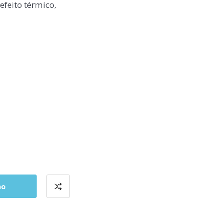
feito térmico,
ho