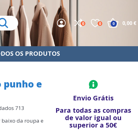
0,00 €
0
0
0
DOS OS PRODUTOS
o punho e
Envio Grátis
ndados 713
Para todas as compras
de valor igual ou
r baixo da roupa e
superior a 50€