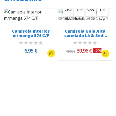
36
14
09
11
36
00
14
00
09
00
12
11
dias
horas
min.
seg.
Camisola Interior
Camisola Gola Alta
m/manga 574 C/F
canelada Lã & Seda
91724
6,95 €
39,96 €
-20%
49,95 €