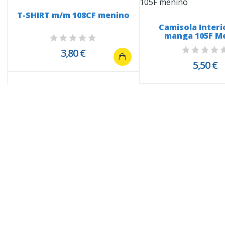
T-SHIRT m/m 108CF menino
Camisola Inter
manga 105F M
3,80 €
5,50 €