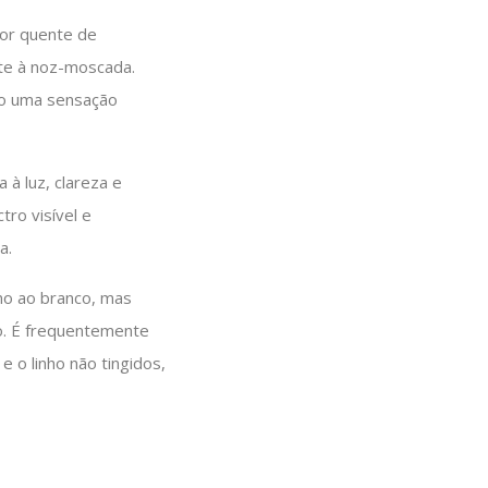
or quente de
te à noz-moscada.
do uma sensação
 à luz, clareza e
tro visível e
a.
mo ao branco, mas
o. É frequentemente
e o linho não tingidos,