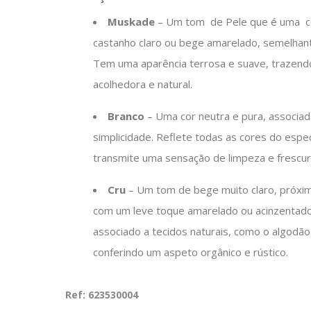
Muskade
– Um tom
de Pele que é uma
c
castanho claro ou bege amarelado, semelhan
Tem uma aparência terrosa e suave, trazen
acolhedora e natural.
Branco
– Uma cor neutra e pura, associada
simplicidade. Reflete todas as cores do espec
transmite uma sensação de limpeza e frescur
Cru
– Um tom de bege muito claro, próxi
com um leve toque amarelado ou acinzentad
associado a tecidos naturais, como o algodão 
conferindo um aspeto orgânico e rústico.
Ref: 623530004