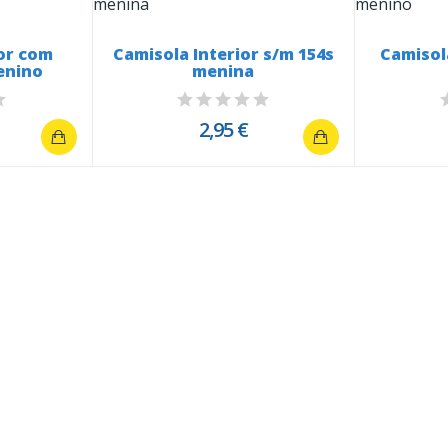
ior com
Camisola Interior s/m 154s
Camisol
enino
menina
2,95 €