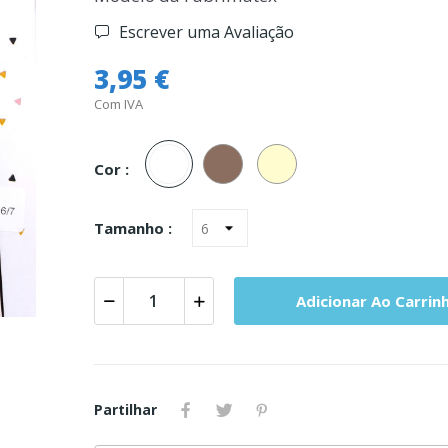
Escrever uma Avaliação
3,95 €
Com IVA
Branco
Muskate
Cru
Cor :
Tamanho :
Adicionar Ao Carrin
Partilhar