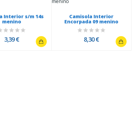
a Interior s/m 14s
Camisola Interior
menino
Encorpada 09 menino
3,39 €
8,30 €