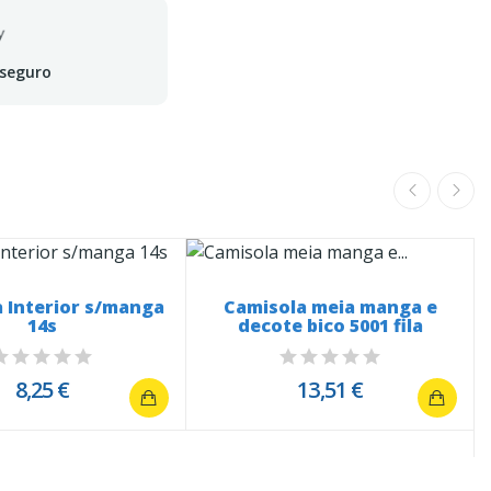
 seguro
 Interior s/manga
Camisola meia manga e
14s
decote bico 5001 fila
8,25 €
13,51 €