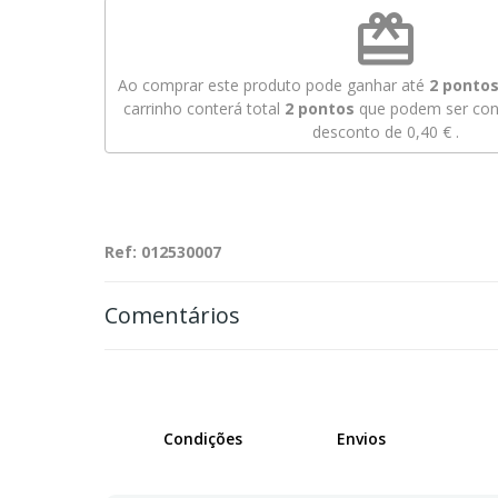
redeem
Ao comprar este produto pode ganhar até
2
pontos 
carrinho conterá total
2
pontos
que podem ser conv
desconto de
0,40 €
.
Ref: 012530007
Comentários
Condições
Envios