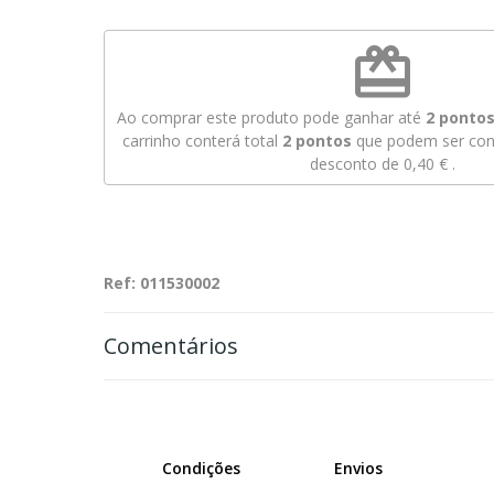
redeem
Ao comprar este produto pode ganhar até
2
pontos 
carrinho conterá total
2
pontos
que podem ser conv
desconto de
0,40 €
.
Ref: 011530002
Comentários
Condições
Envios