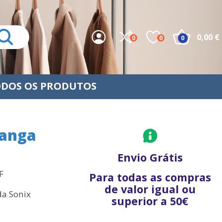
0,00 €
0
0
0
DOS OS PRODUTOS
manga
Envio Grátis
F
Para todas as compras
de valor igual ou
da Sonix
superior a 50€