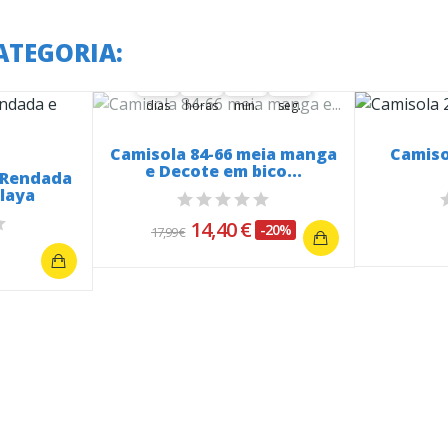
A oferta termina em:
ATEGORIA:
34
22
11
21
20
34
00
22
00
00
11
21
dias
horas
min.
seg.
Camisola 84-66 meia manga
Camiso
e Decote em bico...
r Rendada
laya
14,40 €
-20%
17,99 €