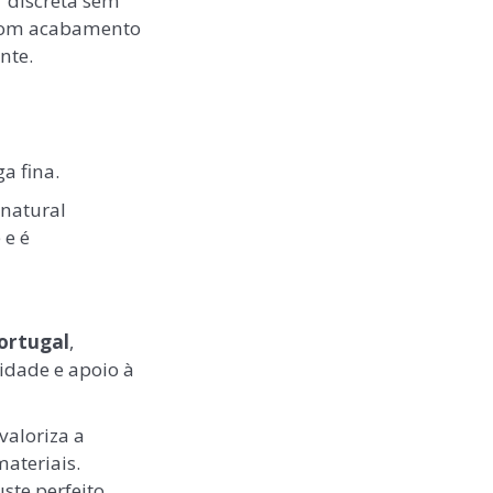
 discreta sem
 com acabamento
nte.
a fina.
natural
 e é
ortugal
,
idade e apoio à
valoriza a
materiais.
te perfeito.