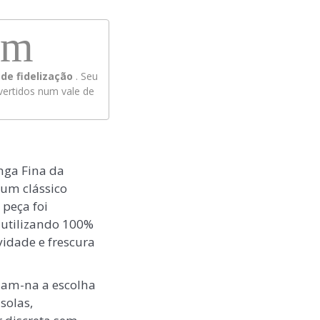
em
de fidelização
. Seu
ertidos num vale de
nga Fina da
 um clássico
 peça foi
 utilizando 100%
idade e frescura
nam-na a escolha
solas,