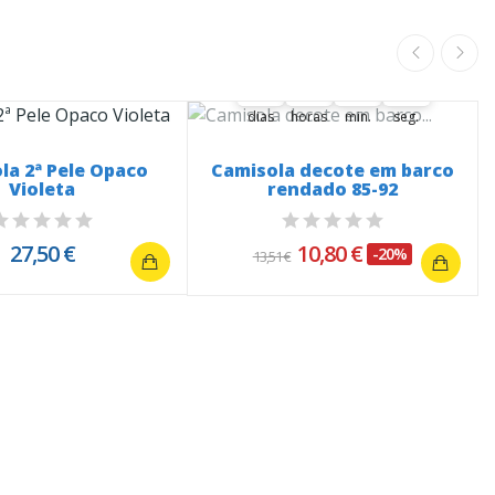
A oferta termina em:
34
22
11
21
20
34
00
22
00
00
11
21
dias
horas
min.
seg.
la 2ª Pele Opaco
Camisola decote em barco
Violeta
rendado 85-92
27,50 €
10,80 €
-20%
13,51 €