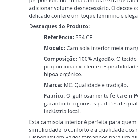
proporcionando uma camada extra de calor
adicionar volume desnecessário. O decote
delicado confere um toque feminino e elega
Destaques do Produto:
Referência:
554 CF
Modelo:
Camisola interior meia mang
Composição:
100% Algodão. O tecido 
proporciona excelente respirabilidade
hipoalergénico.
Marca:
MC. Qualidade e tradição.
Fabrico:
Orgulhosamente
feita em P
garantindo rigorosos padrões de qual
indústria local.
Esta camisola interior é perfeita para quem 
simplicidade, o conforto e a qualidade dos 
Disponível em vários tamanhos para um ajus