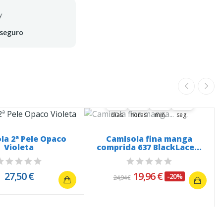
 seguro
A oferta termina em:
37
20
04
51
37
00
20
00
04
00
52
51
dias
horas
min.
seg.
la 2ª Pele Opaco
Camisola fina manga
Violeta
comprida 637 BlackLace...
27,50 €
19,96 €
-20%
24,94 €