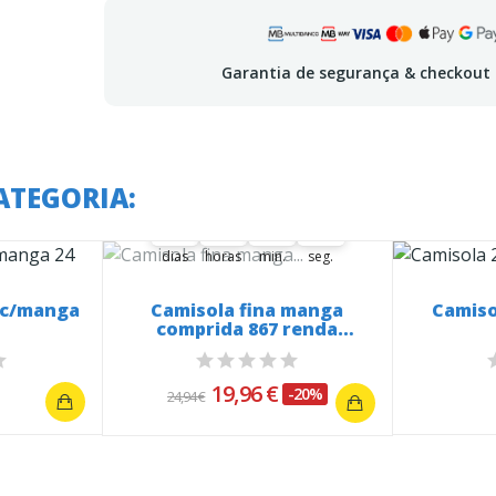
Garantia de segurança & checkout
A oferta termina em:
ATEGORIA:
37
20
04
51
37
00
20
00
04
00
52
51
dias
horas
min.
seg.
r c/manga
Camisola fina manga
Camiso
comprida 867 renda
abertura...
19,96 €
-20%
24,94 €