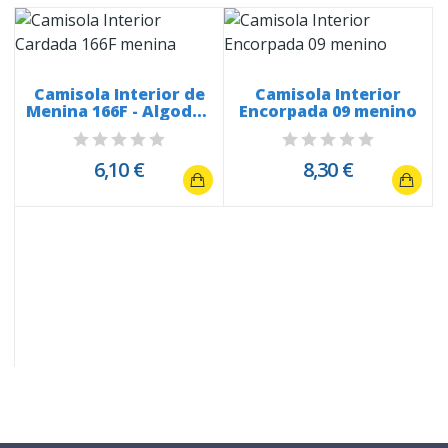
Camisola Interior de
Camisola Interior
Menina 166F - Algodão
Encorpada 09 menino
Cardado
6,10 €
8,30 €
m