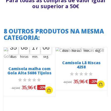
Para todas as compras de valor igual
ou superior a 50€
8 OUTROS PRODUTOS NA MESMA
A oferta termina em:
CATEGORIA:
A oferta termina em:
35
08
17
05
35
00
08
00
17
00
05
06
35
08
17
05
35
00
08
00
17
00
05
06
dias
horas
min.
seg.
dias
horas
min.
seg.
Camisola Lã Riscas
4258
Camisola malha com
Gola Alta 5686 Tijolos
35,96 €
-20%
44,94 €
35,96 €
-20%
44,94 €