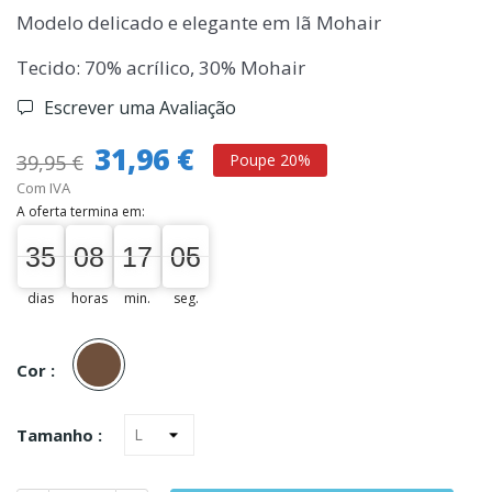
Modelo delicado e elegante em lã Mohair
Tecido: 70% acrílico, 30% Mohair
Escrever uma Avaliação
31,96 €
39,95 €
Poupe 20%
Com IVA
A oferta termina em:
35
08
17
05
35
00
08
00
17
00
05
06
dias
horas
min.
seg.
Castanho
Cor :
Tamanho :