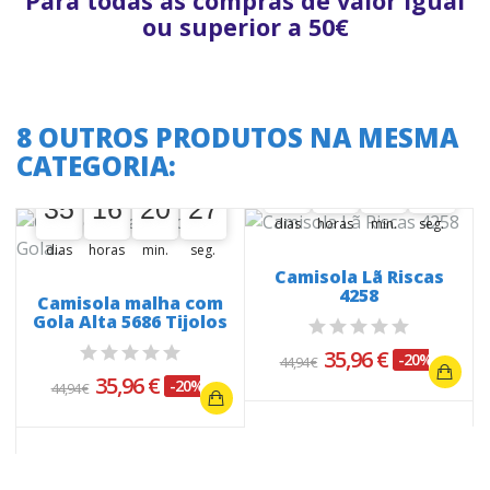
Para todas as compras de valor igual
ou superior a 50€
8 OUTROS PRODUTOS NA MESMA
A oferta termina em:
CATEGORIA:
A oferta termina em:
35
16
20
26
35
00
16
00
20
00
27
35
16
20
26
35
00
16
00
20
00
27
dias
horas
min.
seg.
dias
horas
min.
seg.
Camisola Lã Riscas
4258
Camisola malha com
Gola Alta 5686 Tijolos
.
35,96 €
-20%
44,94 €
35,96 €
-20%
44,94 €