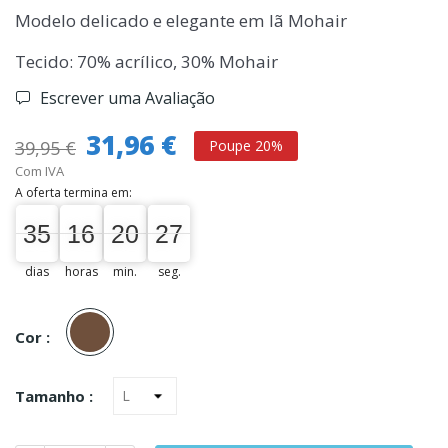
Modelo delicado e elegante em lã Mohair
Tecido: 70% acrílico, 30% Mohair
Escrever uma Avaliação
31,96 €
39,95 €
Poupe 20%
Com IVA
A oferta termina em:
35
16
20
26
35
00
16
00
20
00
27
dias
horas
min.
seg.
Castanho
Cor :
Tamanho :