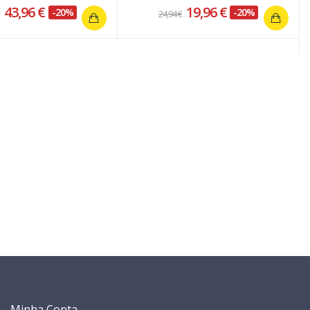
43,96 €
19,96 €
-20%
-20%
€
24,94 €
Minha Conta