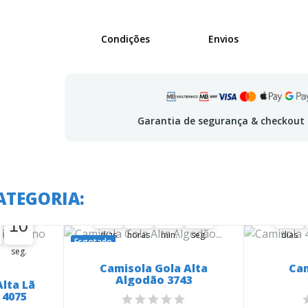
Condições
Envios
Garantia de segurança & checkout
A oferta termina em:
A o
ATEGORIA:
 em:
36
06
01
09
36
36
00
06
00
01
00
09
10
36
00
09
09
10
dias
horas
min.
seg.
dias
Esgotado
seg.
Camisola Gola Alta
Cam
Algodão 3743
lta Lã
 4075