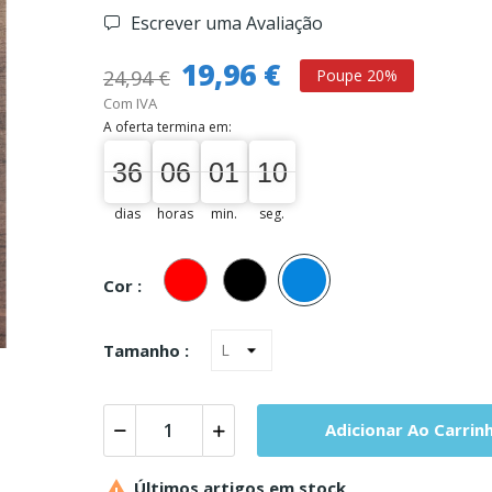
Escrever uma Avaliação
19,96 €
24,94 €
Poupe 20%
Com IVA
A oferta termina em:
36
06
01
09
36
00
06
00
01
00
09
10
dias
horas
min.
seg.
Vermelho
Preto
Azul
Cor :
Tamanho :
Adicionar Ao Carrin

Últimos artigos em stock