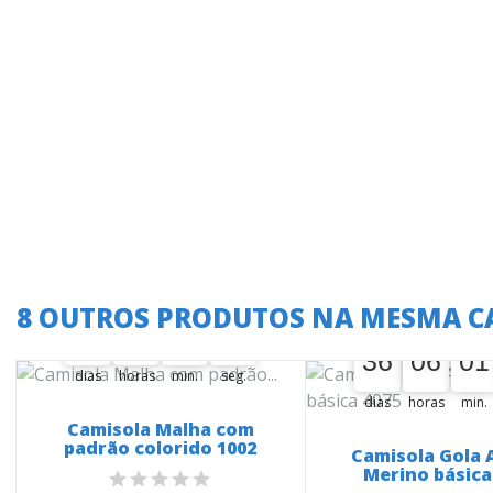
A oferta termina em:
8 OUTROS PRODUTOS NA MESMA C
A oferta termina
36
06
01
09
36
00
06
00
01
00
09
10
36
06
01
36
00
06
00
01
00
dias
horas
min.
seg.
dias
horas
min.
Camisola Malha com
padrão colorido 1002
Camisola Gola A
Merino básica