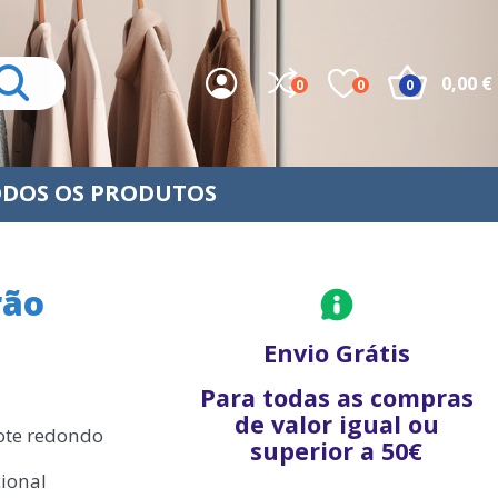
0,00 €
0
0
0
DOS OS PRODUTOS
rão
Envio Grátis
Para todas as compras
de valor igual ou
cote redondo
superior a 50€
ional