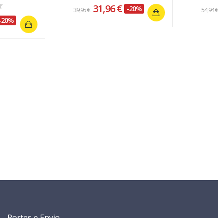
31,96 €
-20%
39,95 €
54,94 
-20%
Portes e Envio