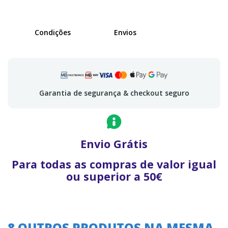
Condições
Envios
Garantia de segurança & checkout seguro
Envio Grátis
Para todas as compras de valor igual
ou superior a 50€
8 OUTROS PRODUTOS NA MESMA
A oferta termina em: