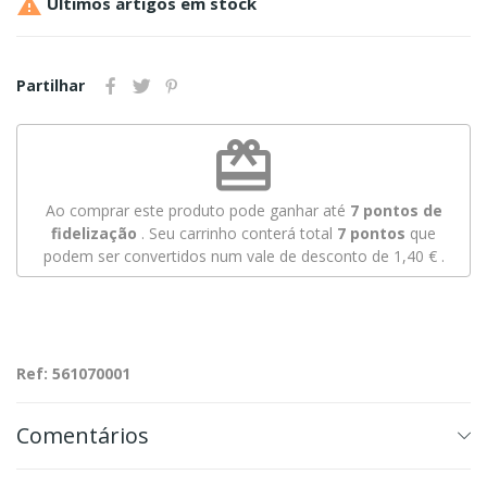

Últimos artigos em stock
Partilhar
redeem
Ao comprar este produto pode ganhar até
7
pontos de
fidelização
. Seu carrinho conterá total
7
pontos
que
podem ser convertidos num vale de desconto de
1,40 €
.
Ref: 561070001
Comentários