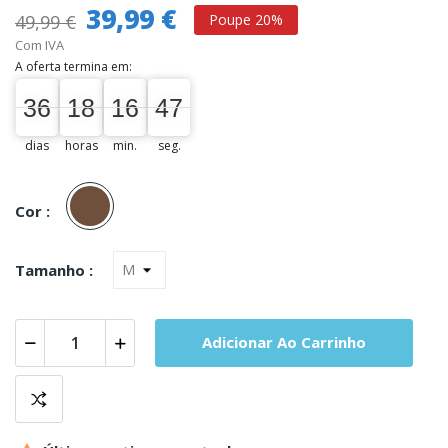
39,99 €
49,99 €
Poupe 20%
Com IVA
A oferta termina em:
36
18
16
46
47
36
00
18
00
16
00
47
dias
horas
min.
seg.
Castanho
Cor :
Tamanho :
Adicionar Ao Carrinho