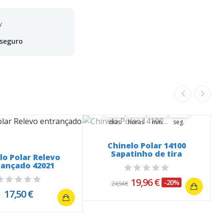
 seguro
A oferta termina em:
35
23
41
34
35
00
23
00
41
00
34
35
dias
horas
min.
seg.
Chinelo Polar 14100
Sapatinho de tira
lo Polar Relevo
rançado 42021
19,96 €
-20%
24,94 €
17,50 €