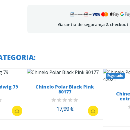
Garantia de segurança & checkout
ATEGORIA:
Esgotado
edwig 79
Chinelo Polar Black Pink
80177
Chine
ent
17,99 €