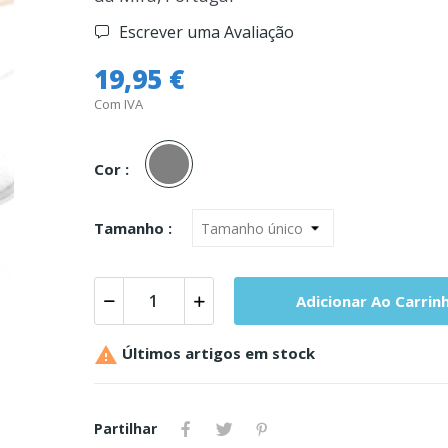
Escrever uma Avaliação
19,95 €
Com IVA
Cinza
Cor :
Tamanho :
Adicionar Ao Carrin

Últimos artigos em stock
Partilhar