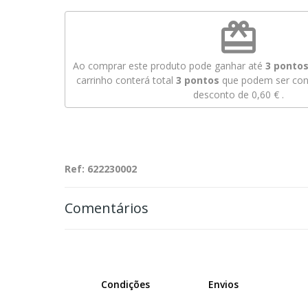
redeem
Ao comprar este produto pode ganhar até
3
pontos 
carrinho conterá total
3
pontos
que podem ser conv
desconto de
0,60 €
.
Ref: 622230002
Comentários
Condições
Envios