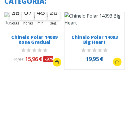
CATEGORIA:
A oferta termina em:
38
07
45
19
38
00
07
00
45
00
20
20
dias
horas
min.
seg.
Chinelo Polar 14089
Chinelo Polar 14093
Rosa Gradual
Big Heart
15,96 €
19,95 €
-20%
19,95 €