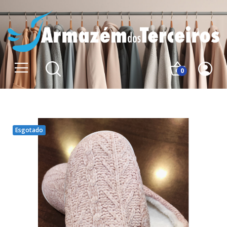
0
Esgotado