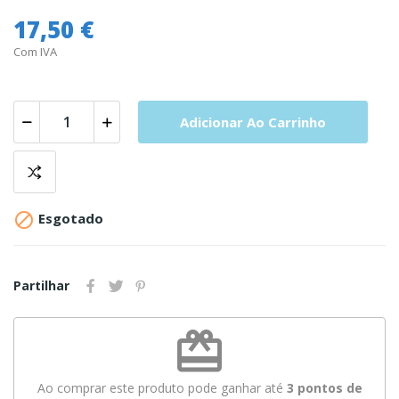
17,50 €
Com IVA
Adicionar Ao Carrinho

Esgotado
Partilhar
redeem
Ao comprar este produto pode ganhar até
3
pontos de