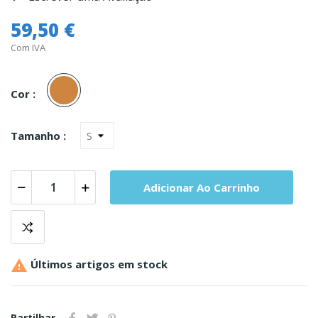
59,50 €
Com IVA
Carne
Cor :
Tamanho :
Adicionar Ao Carrinho

Últimos artigos em stock
Partilhar