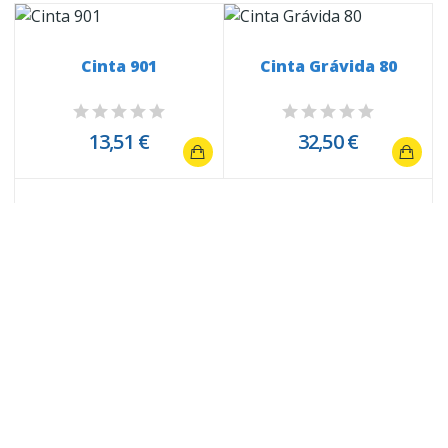
Cinta 901
Cinta Grávida 80
e
13,51 €
32,50 €