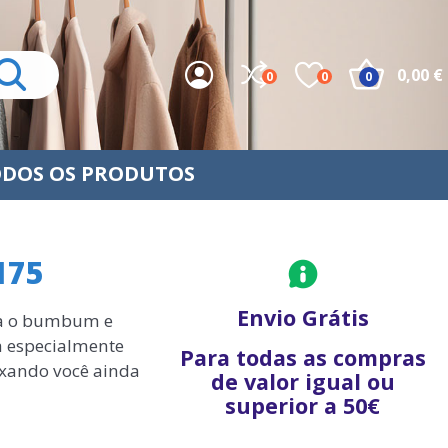
0,00 €
0
0
0
DOS OS PRODUTOS
175
Envio Grátis
nta o bumbum e
ta especialmente
Para todas as compras
ixando você ainda
de valor igual ou
superior a 50€