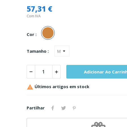
57,31 €
Com IVA
Carne
Cor :
Tamanho :
Adicionar Ao Carrin

Últimos artigos em stock
Partilhar