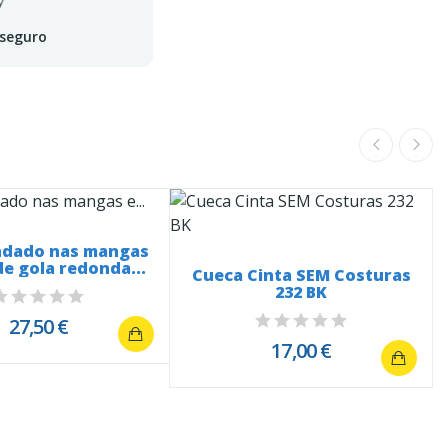
 seguro
ndado nas mangas
de gola redonda...
Cueca Cinta SEM Costuras
232 BK
27,50 €
17,00 €