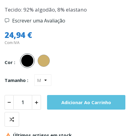
Tecido: 92% algodão, 8% elastano
Escrever uma Avaliação
24,94 €
Com IVA
Preto
Pele
Cor :
Tamanho :
Adicionar Ao Carrinho

Últimos artigos em stock