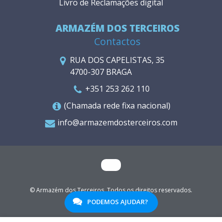
Livro de Reclamações digital
ARMAZÉM DOS TERCEIROS
Contactos
RUA DOS CAPELISTAS, 35
4700-307 BRAGA
+351 253 262 110
(Chamada rede fixa nacional)
info@armazemdosterceiros.com
© Armazém dos Terceiros. Todos os direitos reservados.
WGO
PODEMOS AJUDAR?