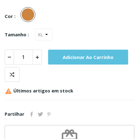
Carne
Cor :
Tamanho :
Adicionar Ao Carrinho

Últimos artigos em stock
Partilhar
redeem