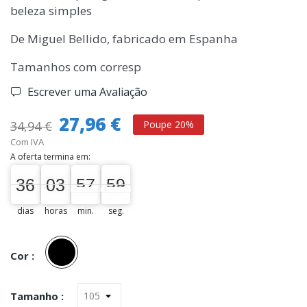
beleza simples
De Miguel Bellido, fabricado em Espanha
Tamanhos com corresp
Escrever uma Avaliação
27,96 €
34,94 €
Poupe 20%
Com IVA
A oferta termina em:
36
03
57
59
36
00
03
00
57
58
59
00
dias
horas
min.
seg.
Preto
Cor :
Tamanho :