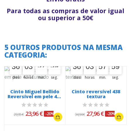
Para todas as compras de valor igual
ou superior a 50€
5 OUTROS PRODUTOS NA MESMA
CATEGORIA:
A oferta termina em:
A oferta termina em:
36
03
57
59
36
03
57
59
36
00
03
00
57
58
59
00
36
00
03
00
57
58
59
00
dias
horas
min.
seg.
dias
horas
min.
seg.
Cinto Miguel Bellido
Cinto reversível 438
Reversível em pele 437
textura
fumado
23,96 €
27,96 €
-20%
-20%
29,95 €
34,94 €