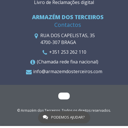
Livro de Reclamações digital
ARMAZÉM DOS TERCEIROS
Contactos
RUA DOS CAPELISTAS, 35
4700-307 BRAGA
+351 253 262 110
(Chamada rede fixa nacional)
info@armazemdosterceiros.com
© Armazém dos Terceiros. Todos os direitos reservados.
WGO
PODEMOS AJUDAR?