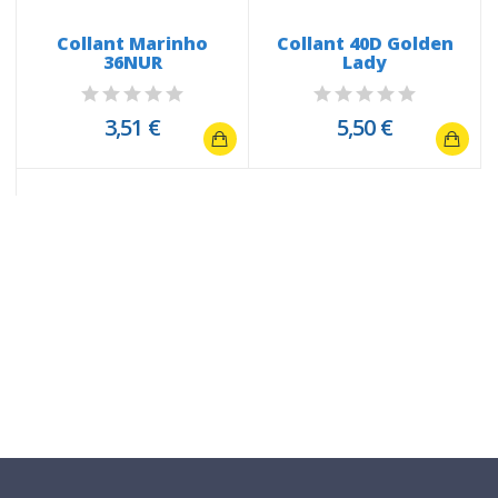
Collant Marinho
Collant 40D Golden
36NUR
Lady
l
3,51 €
5,50 €